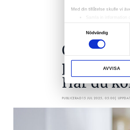
Med din tillåtelse skulle vi äve
Samla in information 
Identifiera din enhet 
Samtyckesval
Ta reda på mer om hur dina pe
Nödvändig
eller dra tillbaka ditt samtyc
Quiz: Vilk
Vi använder enhetsidentifierar
sociala medier och analysera 
privatpers
till de sociala medier och a
AVVISA
med annan information som du 
Har du ko
PUBLICERAD
15 JUL 2025, 05:00
| UPPDA