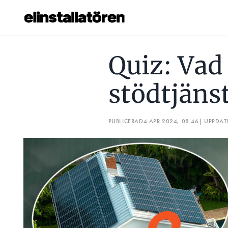
QUIZ: VAD KAN DU OM STÖDTJÄNSTER?
QUIZ: VILKE
Quiz: Vad
Prenumerera
stödtjäns
Hantera prenumeration
Lediga jobb
PUBLICERAD
4 APR 2024, 08:46
| UPPDAT
Annonsera
Läs E-tidningen
Om tidningen
Kontakt
Personuppgifter