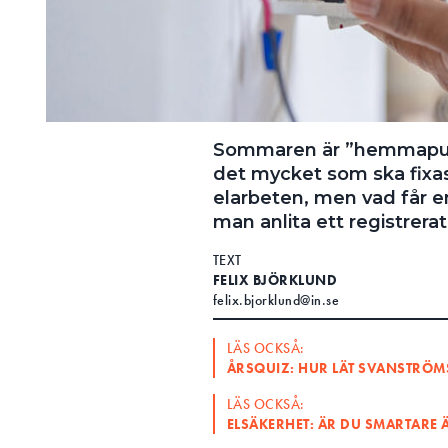
Sommaren är ”hemmapula
det mycket som ska fixas
elarbeten, men vad får e
man anlita ett registrerat
TEXT
FELIX BJÖRKLUND
felix.bjorklund@in.se
LÄS OCKSÅ:
ÅRSQUIZ: HUR LÄT SVANSTRÖ
LÄS OCKSÅ:
ELSÄKERHET: ÄR DU SMARTARE 