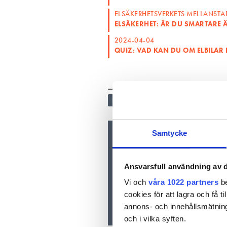
ELSÄKERHETSVERKETS MELLANSTA
ELSÄKERHET: ÄR DU SMARTARE 
2024-04-04
QUIZ: VAD KAN DU OM ELBILAR
ELTEKNIK OCH INSTALLATION
QUI
Samtycke
Nyhetsbrev
Prenumerera på vårt nyhetsbre
inkorgen
Ansvarsfull användning av d
Vi och
våra 1022 partners
be
cookies för att lagra och få t
annons- och innehållsmätning
och i vilka syften.