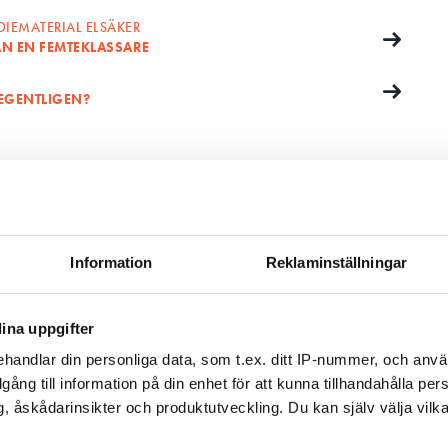
DIEMATERIAL ELSÄKER
ÄN EN FEMTEKLASSARE
 EGENTLIGEN?
Z
Information
Reklaminställningar
v och få nyheter, tips och bevakningar rakt ner i
ina uppgifter
handlar din personliga data, som t.ex. ditt IP-nummer, och anv
illgång till information på din enhet för att kunna tillhandahålla pe
, åskådarinsikter och produktutveckling. Du kan själv välja vilk