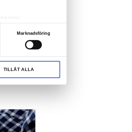
lera meter
ryck)
ljsektionen
. Du kan ändra
Marknadsföring
andahålla funktioner för
n information från din enhet
 tur kombinera informationen
TILLÅT ALLA
deras tjänster.