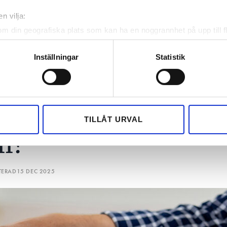
n vilja:
om din geografiska plats som kan ha en noggrannhet på upp till f
genom att aktivt skanna den för specifika kännetecken (fingeravt
rsonliga uppgifter behandlas och ställ in dina preferenser i
deta
Inställningar
Statistik
ke när som helst från cookie-förklaringen.
en el får en
e för att anpassa innehållet och annonserna till användarna, tillh
vår trafik. Vi vidarebefordrar även sådana identifierare och anna
on göra själv.
nnons- och analysföretag som vi samarbetar med. Dessa kan i sin
TILLÅT URVAL
har tillhandahållit eller som de har samlat in när du har använt 
ll?
TERAD
15 DEC 2025