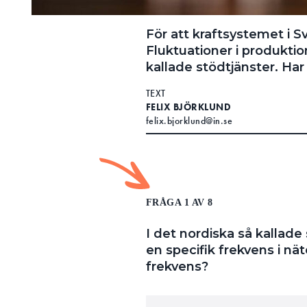
För att kraftsystemet i S
Fluktuationer i produkti
kallade stödtjänster. Har
TEXT
FELIX BJÖRKLUND
felix.bjorklund@in.se
FRÅGA 1 AV 8
I det nordiska så kallad
en specifik frekvens i nät
frekvens?