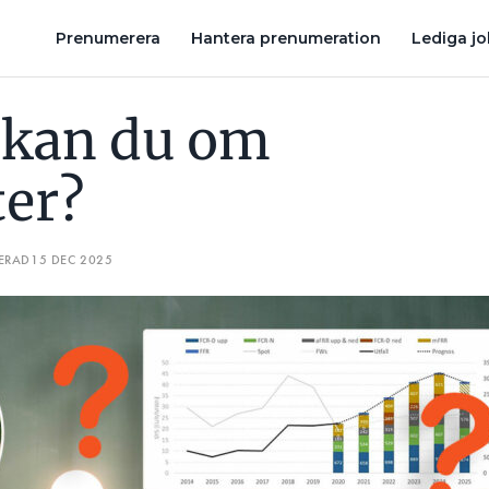
N EL FÅR EN PRIVATPERSON GÖRA SJÄLV. HAR DU KOLL?
QUIZ: 
Prenumerera
Hantera prenumeration
Lediga j
 kan du om
ter?
ERAD
15 DEC 2025