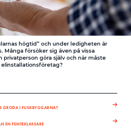
rnas högtid” och under ledigheten är
. Många försöker sig även på vissa
n privatperson göra själv och när måste
 elinstallationsföretag?
MS GRODA I FUSKBYGGARNA?
ÄN EN FEMTEKLASSARE