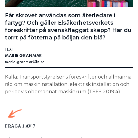
Search for:
Får skrovet användas som återledare i
fartyg? Och gäller Elsäkerhetsverkets
föreskrifter på svenskflaggat skepp? Har du
SEARCH
torrt på fötterna på böljan den blå?
TEXT
MARIE GRANMAR
marie.granmar@in.se
Källa: Transportstyrelsens föreskrifter och allmänna
råd om maskininstallation, elektrisk installation och
periodvis obemannat maskinrum (TSFS 2019:4).
FRÅGA 1 AV 7