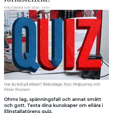
PUBLICERAD
8 MAY 2026, 13:01
Har du koll på elläran? Bildcollage, foto: Midjourney och
Peter Knutson
Ohms lag, spänningsfall och annat smått
och gott. Testa dina kunskaper om ellära i
Elinstallatörens quiz.