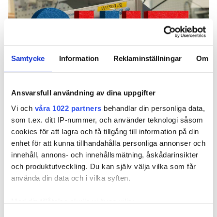
Samtycke
Information
Reklaminställningar
Om
Ansvarsfull användning av dina uppgifter
Vi och
våra 1022 partners
behandlar din personliga data,
som t.ex. ditt IP-nummer, och använder teknologi såsom
cookies för att lagra och få tillgång till information på din
Foto: Henrik Sannesson och Midjourney
enhet för att kunna tillhandahålla personliga annonser och
Testa dina kunskaper om reaktiv effekt i vår quiz.
innehåll, annons- och innehållsmätning, åskådarinsikter
och produktutveckling. Du kan själv välja vilka som får
TEXT
använda din data och i vilka syften.
HENRIK SANNESSON
henrik.sannesson@elinstallatoren.se
Med din tillåtelse skulle vi även vilja:
Samla in information om din geografiska plats
Samtyckesval