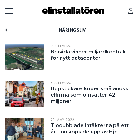
NÄRINGSLIV
Prenumerera
9 JUN 2026
Bravida vinner miljardkontrakt
Hantera prenumeration
för nytt datacenter
Lediga jobb
5 JUN 2026
Annonsera
Uppstickare köper småländsk
elfirma som omsätter 42
miljoner
Läs E-tidningen
21 MAY 2026
Om tidningen
Tiodubblade intäkterna på ett
Kontakt
år – nu köps de upp av Hjo
Personuppgifter