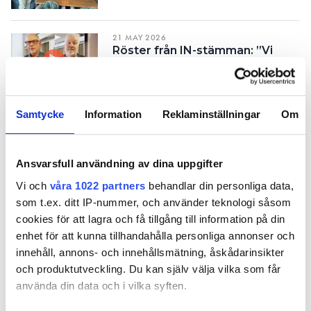
Search for:
21 MAY 2026
Röster från IN-stämman: ”Vi
måste omvärdera praktisk
kunskap”
SEARCH
Samtycke
Information
Reklaminställningar
Om
21 MAY 2026
180-miljonersorder till svenskt
ljusföretag i Norge
Ansvarsfull användning av dina uppgifter
Vi och
våra 1022 partners
behandlar din personliga data,
7 MAY 2026
som t.ex. ditt IP-nummer, och använder teknologi såsom
El, vent och sprinkler i
cookies för att lagra och få tillgång till information på din
miljöklassad stororder till
enhet för att kunna tillhandahålla personliga annonser och
Bravida
innehåll, annons- och innehållsmätning, åskådarinsikter
och produktutveckling. Du kan själv välja vilka som får
5 MAY 2026
använda din data och i vilka syften.
Svagt uppåt för Bravida: ”Bra
momentum”